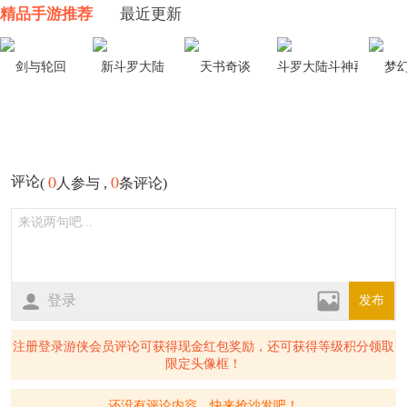
精品手游推荐
最近更新
剑与轮回
新斗罗大陆
天书奇谈
斗罗大陆斗神再临
梦
0
0
评论
(
人参与 ,
条评论)
登录
发布
注册登录游侠会员评论可获得现金红包奖励，还可获得等级积分领取
限定头像框！
还没有评论内容，快来抢沙发吧！