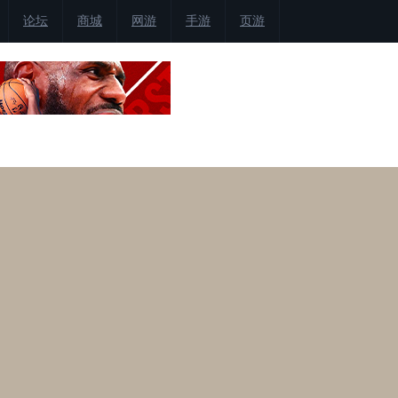
论坛
商城
网游
手游
页游