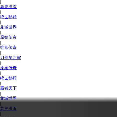
|
异兽洪荒
|
绝世秘籍
|
龙域世界
|
原始传奇
|
维京传奇
|
刀剑笑之霸
|
原始传奇
|
绝世秘籍
|
霸者天下
|
龙域世界
|
异兽洪荒
|