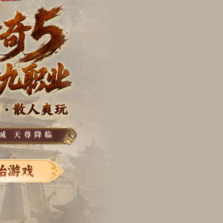
魔兽争霸3
|
超变单职业
|
红色警戒2
|
刀刀暴击
|
侠盗猎车手
|
SCS赛事专区
|
坦克世界
|
植物大战僵尸
|
战舰世界
近期新作
龙之剑
|
艾恩葛朗特
|
幻兽帕鲁1.0