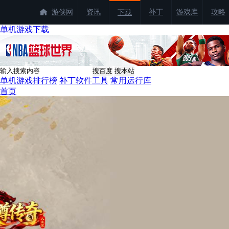
游侠网
资讯
补丁
游戏库
攻略
下载
单机游戏下载
单机游戏排行榜
补丁软件工具
常用运行库
首页
找游戏
找补丁
单机游戏
网络游戏
经典单机
游戏合集
中文版
最新手游
游侠商城
热门游戏
龙虾霸王服
|