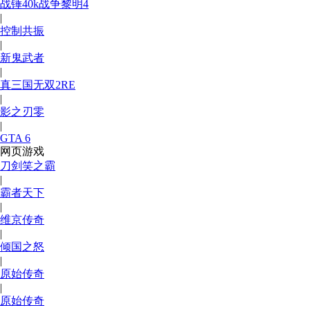
战锤40k战争黎明4
|
控制共振
|
新鬼武者
|
真三国无双2RE
|
影之刃零
|
GTA 6
网页游戏
刀剑笑之霸
|
霸者天下
|
维京传奇
|
倾国之怒
|
原始传奇
|
原始传奇