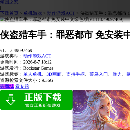
倾国之怒
|
下载首页
>
单机游戏
>
动作游戏ACT
>
侠盗猎车手：罪恶都市 Grand T
侠盗猎车手：罪恶都市 免安装
v1.113.49697469
游戏类型：
动作游戏ACT
更新时间：
2026-8-7 18:12
游戏发行：Rockstar Games
游戏标签：
单人单机
、
3D画面
、
支持手柄
、
菜鸟入门
、
暴力
、
资源检索
文件大小：9.36G
去商城
看专题