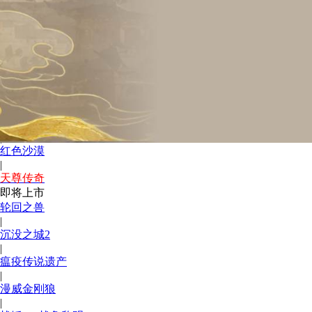
|
Ac4黑旗重制版
|
千年奇谭
|
哥特王朝re
|
回到1.76烧野猪
|
007初露锋芒
|
红色沙漠
|
天尊传奇
即将上市
轮回之兽
|
沉没之城2
|
瘟疫传说遗产
|
漫威金刚狼
|