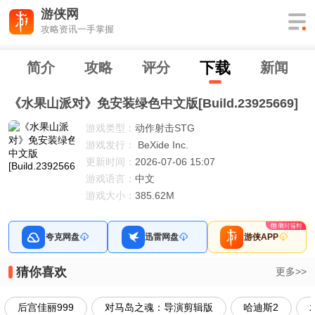
游侠网
攻略资讯一手掌握
下
载
简介
攻略
评分
新闻
《水果山派对》免安装绿色中文版[Build.23925669]
游戏类型：
动作射击STG
游戏发行：
BeXide Inc.
更新时间：
2026-07-06 15:07
游戏语言：
中文
游戏大小：
385.62M
夸克网盘
迅雷网盘
游侠APP
猜你喜欢
更多>>
后宫佳丽999
对马岛之魂：导演剪辑版
哈迪斯2