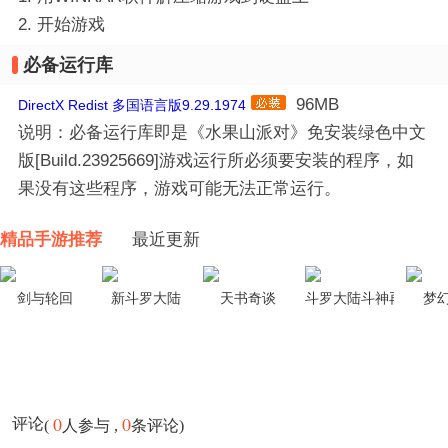
2. 开始游戏
必备运行库
96MB
DirectX Redist 多国语言版9.29.1974
说明：必备运行库即是《水果山派对》免安装绿色中文
版[Build.23925669]游戏运行所必须要安装的程序，如
果没有这些程序，游戏可能无法正常运行。
精品手游推荐
最近更新
剑与轮回
新斗罗大陆
天书奇谈
斗罗大陆斗神再临
梦
0
0
评论
(
人参与 ,
条评论)