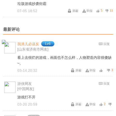
垃圾游戏抄袭街霸
07-05 18:52
5
11
屏蔽
举报
最新评论
Lv6
我滴儿必谋反
回复
[山东省济南市网友]
看上去很烂的游戏，画面也不怎么样，人物塑造内容很傻缺
~。
03-14 20:32
3
屏蔽
举报
游侠网友
回复
[中国网友]
游戏打不开
03-20 20:59
2
屏蔽
举报