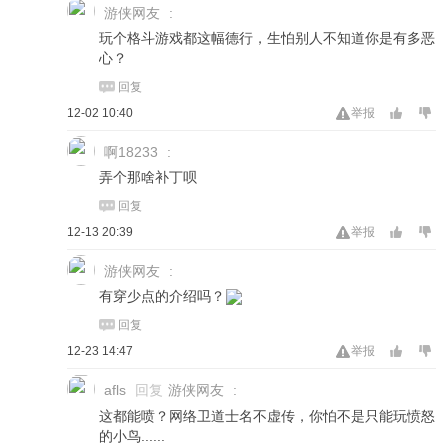
游侠网友
:
玩个格斗游戏都这幅德行，生怕别人不知道你是有多恶
心？
回复
12-02 10:40
举报
啊18233
:
弄个那啥补丁呗
回复
12-13 20:39
举报
游侠网友
:
有穿少点的介绍吗？
回复
12-23 14:47
举报
afls
回复
游侠网友
:
这都能喷？网络卫道士名不虚传，你怕不是只能玩愤怒
的小鸟......