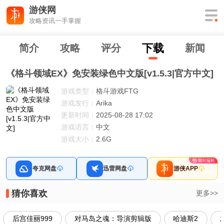
游侠网
攻略资讯一手掌握
下
载
简介
攻略
评分
新闻
《格斗领域EX》免安装绿色中文版[v1.5.3|官方中文]
游戏类型：
格斗游戏FTG
游戏发行：
Arika
更新时间：
2025-08-28 17:02
游戏语言：
中文
游戏大小：
2.6G
夸克网盘
迅雷网盘
游侠APP
猜你喜欢
更多>>
后宫佳丽999
对马岛之魂：导演剪辑版
哈迪斯2