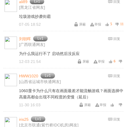
Lv1
ali89
回复
[黑龙江省网友]
垃圾游戏抄袭街霸
07-05 18:52
5
11
屏蔽
举报
Lv1
刘朝晖
回复
[广西联通网友]
为什么我运行不了 启动然后没反应
12-03 21:54
6
屏蔽
举报
Lv1
HWW1020
回复
[山西省运城市铁通网友]
1060显卡为什么只有在画面最差才能流畅游戏？画面选择中
高最高都会出现不同程度的变慢（延后）
11-30 16:03
屏蔽
举报
Lv1
iris25
回复
[北京市联通(紫竹桥IDC机房)网友]