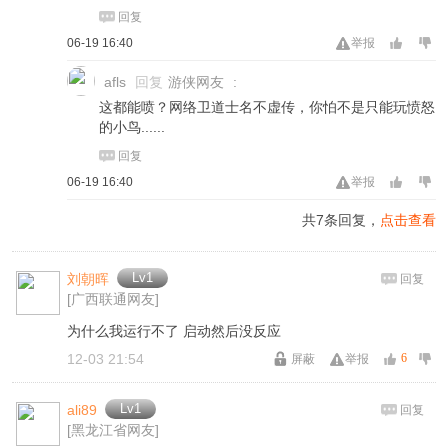
回复
06-19 16:40
举报
afls
回复
游侠网友
:
这都能喷？网络卫道士名不虚传，你怕不是只能玩愤怒
的小鸟......
回复
06-19 16:40
举报
共7条回复，
点击查看
Lv1
刘朝晖
回复
[广西联通网友]
为什么我运行不了 启动然后没反应
12-03 21:54
6
屏蔽
举报
Lv1
ali89
回复
[黑龙江省网友]