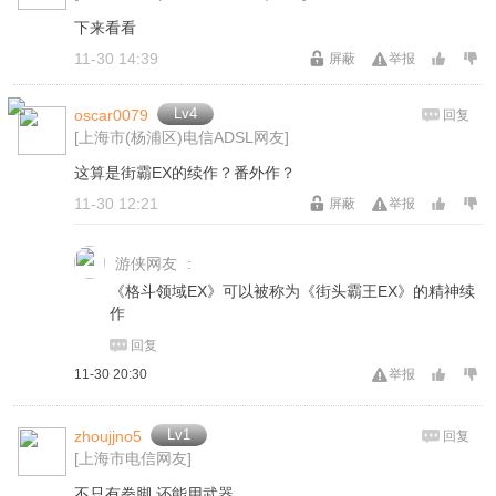
下来看看
11-30 14:39
屏蔽
举报
Lv4
oscar0079
回复
[上海市(杨浦区)电信ADSL网友]
这算是街霸EX的续作？番外作？
11-30 12:21
屏蔽
举报
游侠网友
:
《格斗领域EX》可以被称为《街头霸王EX》的精神续
作
回复
11-30 20:30
举报
Lv1
zhoujjno5
回复
[上海市电信网友]
不只有拳脚 还能用武器