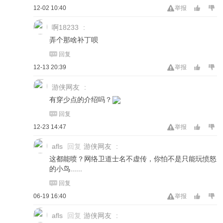
12-02 10:40
举报
啊18233
:
弄个那啥补丁呗
回复
12-13 20:39
举报
游侠网友
:
有穿少点的介绍吗？
回复
12-23 14:47
举报
afls
回复
游侠网友
:
这都能喷？网络卫道士名不虚传，你怕不是只能玩愤怒
的小鸟......
回复
06-19 16:40
举报
afls
回复
游侠网友
: