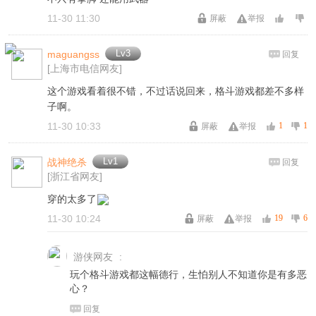
11-30 11:30
屏蔽
举报
Lv3
maguangss
回复
[上海市电信网友]
这个游戏看着很不错，不过话说回来，格斗游戏都差不多样
子啊。
11-30 10:33
1
1
屏蔽
举报
Lv1
战神绝杀
回复
[浙江省网友]
穿的太多了
11-30 10:24
19
6
屏蔽
举报
游侠网友
:
玩个格斗游戏都这幅德行，生怕别人不知道你是有多恶
心？
回复