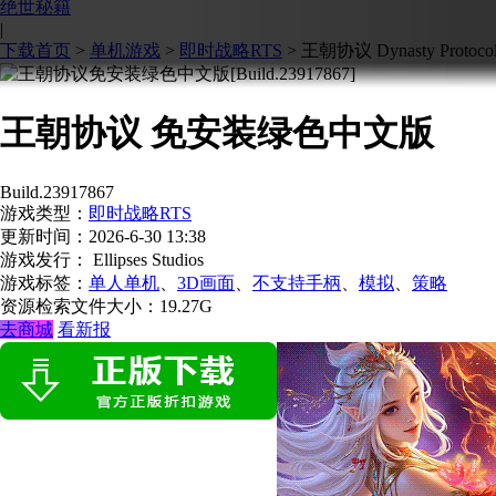
绝世秘籍
|
下载首页
>
单机游戏
>
即时战略RTS
>
王朝协议 Dynasty Protoco
王朝协议 免安装绿色中文版
Build.23917867
游戏类型：
即时战略RTS
更新时间：
2026-6-30 13:38
游戏发行： Ellipses Studios
游戏标签：
单人单机
、
3D画面
、
不支持手柄
、
模拟
、
策略
资源检索
文件大小：19.27G
去商城
看新报