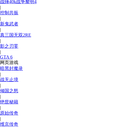
战锤40k战争黎明4
|
控制共振
|
新鬼武者
|
真三国无双2RE
|
影之刃零
|
GTA 6
网页游戏
暗黑封魔录
|
战无止境
|
倾国之怒
|
绝世秘籍
|
原始传奇
|
维京传奇