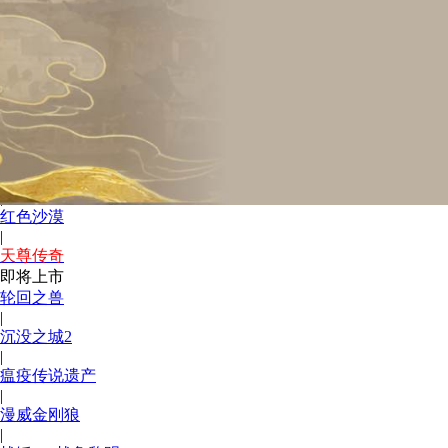
|
Ac4黑旗重制版
|
千年奇谭
|
哥特王朝re
|
回到1.76烧野猪
|
007初露锋芒
|
红色沙漠
|
天尊传奇
即将上市
轮回之兽
|
沉没之城2
|
瘟疫传说遗产
|
漫威金刚狼
|