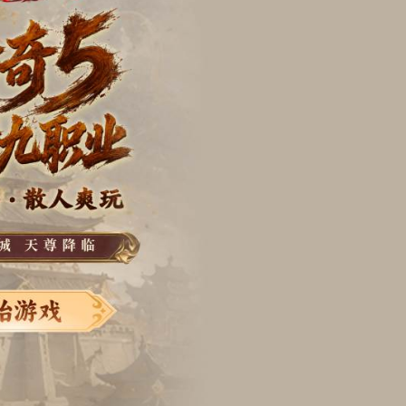
魔兽争霸3
|
超变单职业
|
红色警戒2
|
刀刀暴击
|
侠盗猎车手
|
SCS赛事专区
|
坦克世界
|
植物大战僵尸
|
战舰世界
近期新作
龙之剑
|
艾恩葛朗特
|
幻兽帕鲁1.0