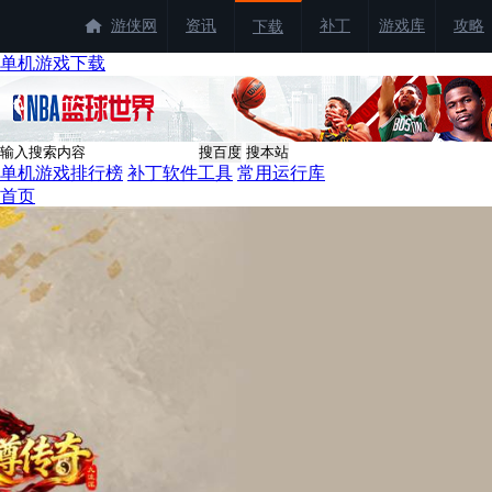
游侠网
资讯
补丁
游戏库
攻略
下载
单机游戏下载
单机游戏排行榜
补丁软件工具
常用运行库
首页
找游戏
找补丁
单机游戏
网络游戏
经典单机
游戏合集
中文版
最新手游
游侠商城
热门游戏
龙虾霸王服
|