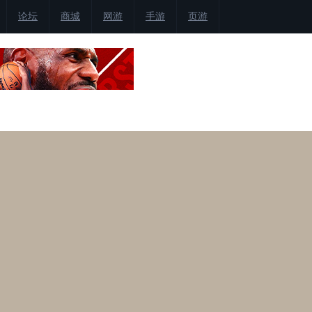
论坛
商城
网游
手游
页游