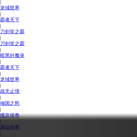
|
龙域世界
|
霸者天下
|
刀剑笑之霸
|
刀剑笑之霸
|
暗黑封魔录
|
霸者天下
|
龙域世界
|
战无止境
|
倾国之怒
|
维京传奇
|
原始传奇
|