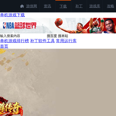
游侠网
资讯
补丁
游戏库
攻略
下载
单机游戏下载
单机游戏排行榜
补丁软件工具
常用运行库
首页
找游戏
找补丁
单机游戏
网络游戏
经典单机
游戏合集
中文版
最新手游
游侠商城
热门游戏
龙虾霸王服
|