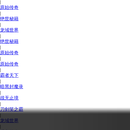
|
原始传奇
|
绝世秘籍
|
龙域世界
|
绝世秘籍
|
原始传奇
|
原始传奇
|
霸者天下
|
暗黑封魔录
|
战无止境
|
刀剑笑之霸
|
龙域世界
|