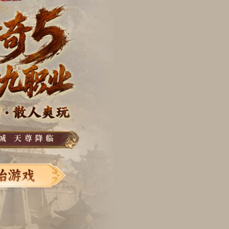
魔兽争霸3
|
超变单职业
|
红色警戒2
|
刀刀暴击
|
侠盗猎车手
|
SCS赛事专区
|
坦克世界
|
植物大战僵尸
|
战舰世界
近期新作
龙之剑
|
艾恩葛朗特
|
幻兽帕鲁1.0