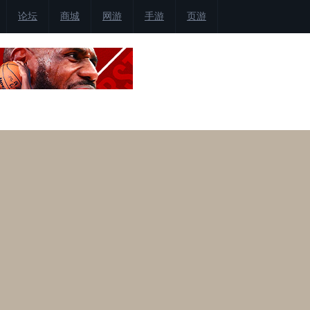
论坛
商城
网游
手游
页游