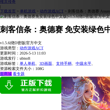
维京传奇
|
下载首页
>
单机游戏
>
动作游戏ACT
>
刺客信条：奥德赛 Assassins 
刺客信条：奥德赛 免安装绿色
v1.5.6|绕D密版|官方中文
游戏类型：
动作游戏ACT
更新时间：
2026-5-13 11:03
游戏发行：ubisoft
游戏标签：
单人单机
、
3D画面
、
支持手柄
、
中级水平
、
资源检索
文件大小：108G
去商城
看专题