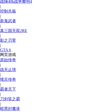
战锤40k战争黎明4
|
控制共振
|
新鬼武者
|
真三国无双2RE
|
影之刃零
|
GTA 6
网页游戏
原始传奇
|
战无止境
|
维京传奇
|
霸者天下
|
刀剑笑之霸
|
暗黑封魔录