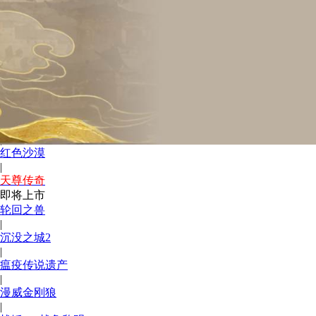
|
Ac4黑旗重制版
|
千年奇谭
|
哥特王朝re
|
回到1.76烧野猪
|
007初露锋芒
|
红色沙漠
|
天尊传奇
即将上市
轮回之兽
|
沉没之城2
|
瘟疫传说遗产
|
漫威金刚狼
|