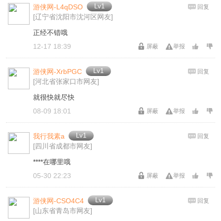
Lv1
游侠网-L4qDSO
回复
[辽宁省沈阳市沈河区网友]
正经不错哦
12-17 18:39
屏蔽
举报
Lv1
游侠网-XrbPGC
回复
[河北省张家口市网友]
就很快就尽快
08-09 18:01
屏蔽
举报
Lv1
我行我素a
回复
[四川省成都市网友]
****在哪里哦
05-30 22:23
屏蔽
举报
Lv1
游侠网-CSO4C4
回复
[山东省青岛市网友]