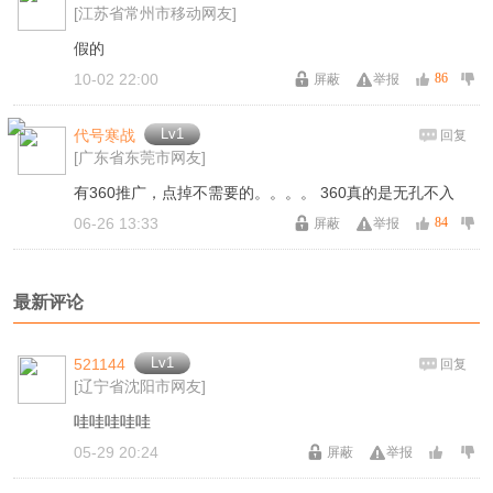
[江苏省常州市移动网友]
假的
10-02 22:00
86
屏蔽
举报
Lv1
代号寒战
回复
[广东省东莞市网友]
有360推广，点掉不需要的。。。。 360真的是无孔不入
06-26 13:33
84
屏蔽
举报
最新评论
Lv1
521144
回复
[辽宁省沈阳市网友]
哇哇哇哇哇
05-29 20:24
屏蔽
举报