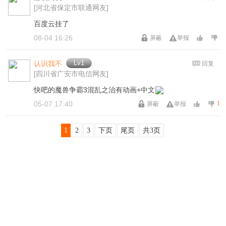
[河北省保定市联通网友]
百度云挂了
08-04 16:26
屏蔽
举报
Lv1
认识我不
回复
[四川省广安市电信网友]
快吧的魔兽争霸3混乱之治有动画+中文
05-07 17:40
1
屏蔽
举报
1
2
3
下页
尾页
共3页