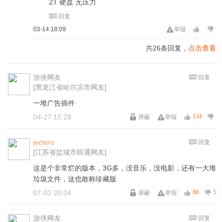
2T 硬盘 无压力
回复
03-14 18:09
举报
共26条回复，
点击查看
游侠网友
回复
[黑龙江省哈尔滨市网友]
一堆广告插件
04-27 15:28
134
屏蔽
举报
jecters
回复
[江苏省盐城市联通网友]
这是个非常烂的版本，3G多，没音乐，没电影，还有一大堆
垃圾文件，这也敢称珍藏版
07-03 20:04
88
5
屏蔽
举报
游侠网友
回复