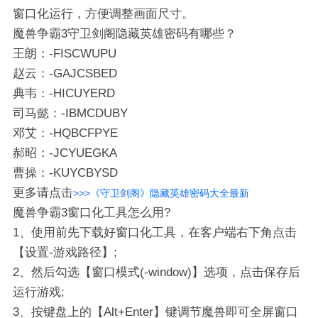
窗口化运行，方便调整画面尺寸。‌
魔兽争霸3守卫剑阁隐藏英雄密码有哪些？
王朗：-FISCWUPU
赵云：-GAJCSBED
典韦：-HICUYERD
司马懿：-IBMCDUBY
邓艾：-HQBCFPYE
郝昭：-JCYUEGKA
曹操：-KUYCBYSD
更多请点击
>>>《守卫剑阁》隐藏英雄密码大全最新
魔兽争霸3窗口化工具怎么用?
1、使用前先下载好窗口化工具，在客户端右下角点击
【设置-游戏路径】;
2、然后勾选【窗口模式(-window)】选项，点击保存后
运行游戏;
3、按键盘上的【Alt+Enter】键调节魔兽即可全屏窗口