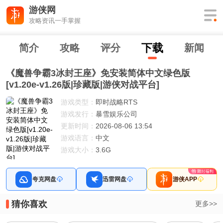
游侠网
攻略资讯一手掌握
下
载
简介
攻略
评分
新闻
《魔兽争霸3冰封王座》免安装简体中文绿色版
[v1.20e-v1.26版|珍藏版|游侠对战平台]
游戏类型：
即时战略RTS
游戏发行：
暴雪娱乐公司
更新时间：
2026-08-06 13:54
游戏语言：
中文
游戏大小：
3.6G
夸克网盘
迅雷网盘
游侠APP
猜你喜欢
更多>>