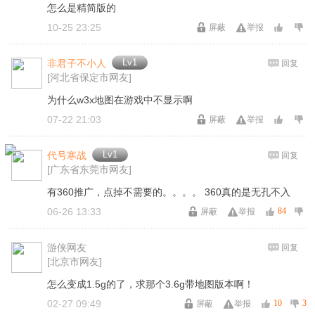
怎么是精简版的
10-25 23:25
屏蔽
举报
Lv1
非君子不小人
回复
[河北省保定市网友]
为什么w3x地图在游戏中不显示啊
07-22 21:03
屏蔽
举报
Lv1
代号寒战
回复
[广东省东莞市网友]
有360推广，点掉不需要的。。。。 360真的是无孔不入
06-26 13:33
84
屏蔽
举报
游侠网友
回复
[北京市网友]
怎么变成1.5g的了，求那个3.6g带地图版本啊！
02-27 09:49
10
3
屏蔽
举报