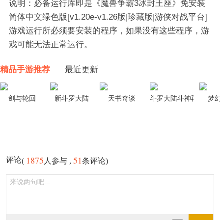
说明：必备运行库即是《魔兽争霸3冰封王座》免安装
简体中文绿色版[v1.20e-v1.26版|珍藏版|游侠对战平台]
游戏运行所必须要安装的程序，如果没有这些程序，游
戏可能无法正常运行。
精品手游推荐
最近更新
剑与轮回
新斗罗大陆
天书奇谈
斗罗大陆斗神再临
梦
1875
51
评论
(
人参与 ,
条评论)