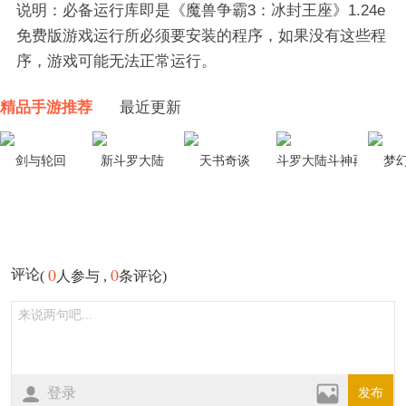
说明：必备运行库即是《魔兽争霸3：冰封王座》1.24e
免费版游戏运行所必须要安装的程序，如果没有这些程
序，游戏可能无法正常运行。
精品手游推荐
最近更新
剑与轮回
新斗罗大陆
天书奇谈
斗罗大陆斗神再临
梦
0
0
评论
(
人参与 ,
条评论)
登录
发布