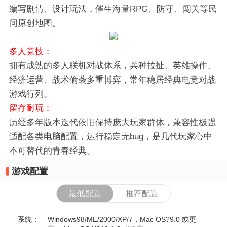
编写剧情、设计玩法，催生海量RPG、防守、闯关等民
间原创地图。
多人竞技：
拥有成熟的多人联机对战体系，兵种拉扯、英雄操作、
经济运营、战术偷袭多重博弈，常年稳居经典电竞对战
游戏行列。
留存耐玩：
历经多年版本迭代依旧保持庞大玩家群体，兼容性极强
适配各类电脑配置，运行稳定无bug，是几代玩家心中
不可替代的青春经典。
游戏配置
最低配置
推荐配置
系统：
Windows98/ME/2000/XP/7，Mac OS?9.0 或更