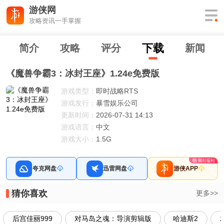
游侠网
攻略资讯一手掌握
下
载
简介
攻略
评分
新闻
《魔兽争霸3：冰封王座》1.24e免费版
游戏类型：
即时战略RTS
游戏发行：
暴雪娱乐公司
更新时间：
2026-07-31 14:13
游戏语言：
中文
游戏大小：
1.5G
夸克网盘
迅雷网盘
游侠APP
猜你喜欢
更多>>
后宫佳丽999
对马岛之魂：导演剪辑版
哈迪斯2