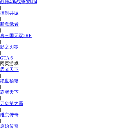
战锤40k战争黎明4
|
控制共振
|
新鬼武者
|
真三国无双2RE
|
影之刃零
|
GTA 6
网页游戏
霸者天下
|
绝世秘籍
|
霸者天下
|
刀剑笑之霸
|
维京传奇
|
原始传奇