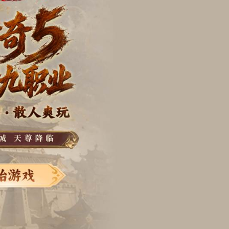
魔兽争霸3
|
超变单职业
|
红色警戒2
|
刀刀暴击
|
侠盗猎车手
|
SCS赛事专区
|
坦克世界
|
植物大战僵尸
|
战舰世界
近期新作
龙之剑
|
艾恩葛朗特
|
幻兽帕鲁1.0