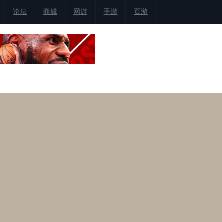
论坛
商城
网游
手游
页游