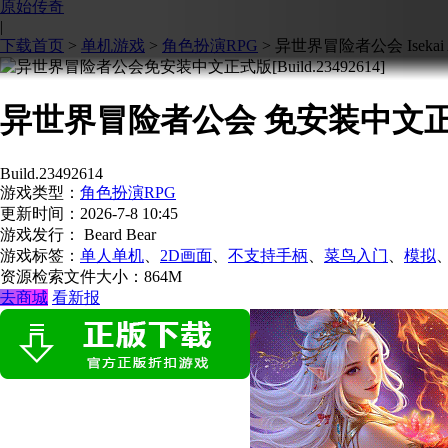
原始传奇
|
下载首页
>
单机游戏
>
角色扮演RPG
>
异世界冒险者公会 Isekai Adv
异世界冒险者公会 免安装中文
Build.23492614
游戏类型：
角色扮演RPG
更新时间：
2026-7-8 10:45
游戏发行： Beard Bear
游戏标签：
单人单机
、
2D画面
、
不支持手柄
、
菜鸟入门
、
模拟
资源检索
文件大小：864M
去商城
看新报