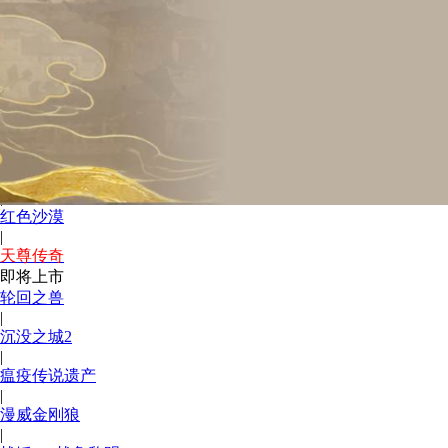
|
Ac4黑旗重制版
|
千年奇谭
|
哥特王朝re
|
回到1.76烧野猪
|
007初露锋芒
|
红色沙漠
|
天尊传奇
即将上市
轮回之兽
|
沉没之城2
|
瘟疫传说遗产
|
漫威金刚狼
|