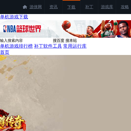
游侠网
资讯
补丁
游戏库
攻略
下载
单机游戏下载
单机游戏排行榜
补丁软件工具
常用运行库
首页
找游戏
找补丁
单机游戏
网络游戏
经典单机
游戏合集
中文版
最新手游
游侠商城
热门游戏
龙虾霸王服
|