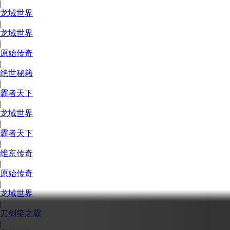
|
龙域世界
|
龙域世界
|
原始传奇
|
绝世秘籍
|
霸者天下
|
龙域世界
|
霸者天下
|
维京传奇
|
原始传奇
|
龙域世界
|
刀剑笑之霸
|