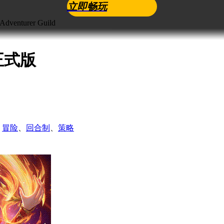
立即畅玩
enturer Guild
正式版
、
冒险
、
回合制
、
策略