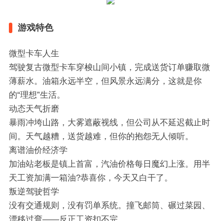
游戏特色
微型卡车人生‌
驾驶复古微型卡车穿梭山间小镇，完成送货订单赚取微
薄薪水。油箱永远半空，但风景永远满分，这就是你
的“理想”生活。
‌动态天气折磨‌
暴雨冲垮山路，大雾遮蔽视线，但公司从不延迟截止时
间。天气越糟，送货越难，但你的抱怨无人倾听。
‌离谱油价经济学‌
加油站老板是镇上首富，汽油价格每日魔幻上涨。用半
天工资加满一箱油?恭喜你，今天又白干了。
‌叛逆驾驶哲学‌
没有交通规则，没有罚单系统。撞飞邮筒、碾过菜园、
漂移过弯——反正工资扣不完。