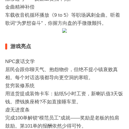
‌金曲精神补偿‌
车载收音机循环播放《9 to 5》等职场讽刺金曲。听着
歌词“为梦想奋斗”，你握方向盘的手微微颤抖。
游戏亮点
‌NPC废话文学‌
居民会跟你聊天气、抱怨物价，但绝不提小镇衰败真
相。每个对话选项都导向更空洞的寒暄。
‌贫穷装修系统‌
用送货提成装饰卡车：贴纸5小时工资，新喇叭值3天饭
钱。攒钱换座椅?不如直接睡车里。
‌虚无进度条‌
完成100单解锁“模范员工”成就——奖励是老板的拍肩
鼓励。第101单的报酬依然少得可怜。