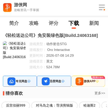
游侠网
攻略资讯一手掌握
下
载
简介
攻略
评分
新闻
《轻松送达公司》免安装绿色版[Build.24063168]
游戏类型：
动作射击STG
游戏发行：
Oro Interactive
更新时间：
2026-07-08 14:29
游戏语言：
英文
游戏大小：
524.78M
夸克网盘
迅雷网盘
游侠APP
猜你喜欢
更多>>
后宫佳丽999
对马岛之魂：导演剪辑版
哈迪斯2