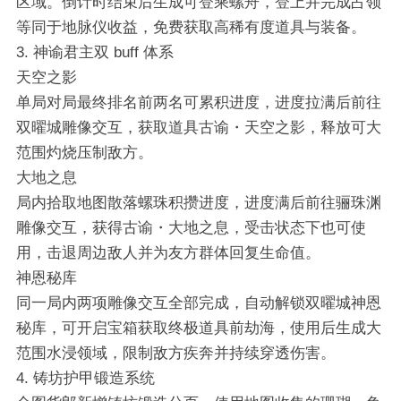
区域。倒计时结束后生成可登乘螺舟，登上并完成占领
等同于地脉仪收益，免费获取高稀有度道具与装备。
3. 神谕君主双 buff 体系
天空之影
单局对局最终排名前两名可累积进度，进度拉满后前往
双曜城雕像交互，获取道具古谕・天空之影，释放可大
范围灼烧压制敌方。
大地之息
局内拾取地图散落螺珠积攒进度，进度满后前往骊珠渊
雕像交互，获得古谕・大地之息，受击状态下也可使
用，击退周边敌人并为友方群体回复生命值。
神恩秘库
同一局内两项雕像交互全部完成，自动解锁双曜城神恩
秘库，可开启宝箱获取终极道具前劫海，使用后生成大
范围水浸领域，限制敌方疾奔并持续穿透伤害。
4. 铸坊护甲锻造系统