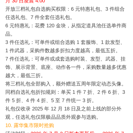
月 30 日凌晨 4:00
开放三档礼包自选购买权限：6 元特惠礼包、3 件组合
任选礼包、7 件全套任选礼包。
6 元特惠礼：花费 120 金块，从指定道具池任选单件商
品。
3 件任选礼：可单件或组合选购 1 套服饰、1 款发型、
1 件武器，采购件数越多折扣力度越高，最低五折。
7 件任选礼：可单件或成套选购时装、发型、武器、挂
饰、展示背景、底座、动作各一件，采购数量越多优惠
越大，最低三折。
将三档礼包全部购入，额外赠送五周年限定动态头像。
同档自选礼包折扣规则：单买 1 件 7 折、2 件 6 折、3
件 5 折、4 件 4 折、5 至 7 件统一 3 折。
礼包仅收录 2025 年 12 月 18 日及之前上线的部分外
观，任选礼包仅限极品品质外观参与选购。
10. 露华集市限时抢购