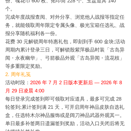
份、魂花币 600 枚、拓印筒 228 个、玉盘道具 140
个。
完成年度战报查阅、对外分享、浏览他人战报等指定任
务，就能领取周年限定专属头像、极光宝箱任选礼、战
报分享随机福利各一份。
花费 30 元解锁周年特惠礼包，即刻到手 600 金块;活动
周期内累计登录三日，可解锁殷紫萍极品时装「古岛异
闻・永夜幽华」、弓箭极品外观「古岛异闻・流花枝」
等多重限定奖励。
2. 周年礼笺
活动时段：
2026 年 7 月 2 日版本更新后 — 2026 年 8
月 29 日凌晨 4:00
每日登录完成签到即可领取对应道具，最多可完成 28
轮签到;累计签到满 21 天，可开启周年神品皮肤自选礼
盒，任选特木尔神品服饰或是阔刀神品武器外观其一。
单日最多补签两日遗漏签到奖励，活动入口关闭后将无