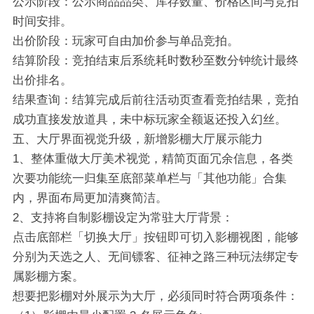
公示阶段：公示商品品类、库存数量、价格区间与竞拍
时间安排。
出价阶段：玩家可自由加价参与单品竞拍。
结算阶段：竞拍结束后系统耗时数秒至数分钟统计最终
出价排名。
结果查询：结算完成后前往活动页查看竞拍结果，竞拍
成功直接发放道具，未中标玩家全额返还投入幻丝。
五、大厅界面视觉升级，新增影棚大厅展示能力
1、整体重做大厅美术视觉，精简页面冗余信息，各类
次要功能统一归集至底部菜单栏与「其他功能」合集
内，界面布局更加清爽简洁。
2、支持将自制影棚设定为常驻大厅背景：
点击底部栏「切换大厅」按钮即可切入影棚视图，能够
分别为天选之人、无间镖客、征神之路三种玩法绑定专
属影棚方案。
想要把影棚对外展示为大厅，必须同时符合两项条件：