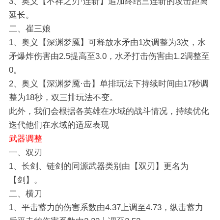
3、奥义【不祥之刃·连斩】追加终结三连斩的攻击距离
延长。
二、崔三娘
1、奥义【深渊梦魇】可释放水矛由1次调整为3次，水
矛爆炸伤害由2.5提高至3.0，水矛打击伤害由1.2调整至
0。
2、奥义【深渊梦魇·击】单排玩法下持续时间由17秒调
整为18秒，双三排玩法不变。
此外，我们会根据各英雄在水域的战斗情况，持续优化
迭代他们在水域的适应表现
武器调整
一、双刃
1、长剑、链剑的同源武器类别由【双刃】更名为
【剑】。
二、横刀
1、平击蓄力的伤害系数由4.37上调至4.73，纵击蓄力