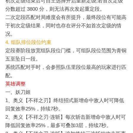
初次定级结束后可自主选择开启重新定级;若首次定级
分数超过 3800 分，则无法再次发起重定段。
二次定段匹配对局难度会有所提升，最终段位有可能高
于初次定级结果，同时也存在评分不如首次定级的情
况。
4. 组队排位段位约束
定段赛阶段放宽组队段位门槛，可组队段位范围为青铜
五至坠日一段。
系统匹配对手时，会参照队伍里段位最高的玩家进行匹
配。
英雄调整
一、妖刀姬
1、奥义【不祥之刃】终结招式新增命中敌人时可降低
回复效率25%，持续7秒。
2、奥义【不祥之刃·连斩】每次斩击新增命中敌人时可
降低回复效率25%，最多可叠加3层，持续7秒。