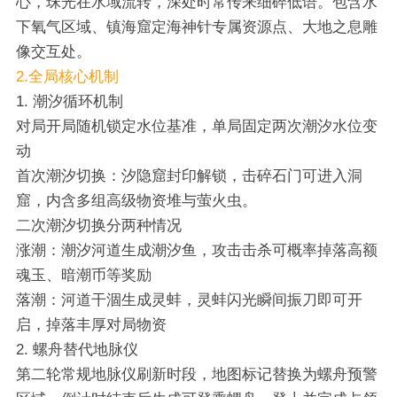
心，珠光在水域流转，深处时常传来细碎低语。包含水
下氧气区域、镇海窟定海神针专属资源点、大地之息雕
像交互处。
2.全局核心机制
1. 潮汐循环机制
对局开局随机锁定水位基准，单局固定两次潮汐水位变
动
首次潮汐切换：汐隐窟封印解锁，击碎石门可进入洞
窟，内含多组高级物资堆与萤火虫。
二次潮汐切换分两种情况
涨潮：潮汐河道生成潮汐鱼，攻击击杀可概率掉落高额
魂玉、暗潮币等奖励
落潮：河道干涸生成灵蚌，灵蚌闪光瞬间振刀即可开
启，掉落丰厚对局物资
2. 螺舟替代地脉仪
第二轮常规地脉仪刷新时段，地图标记替换为螺舟预警