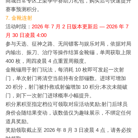
商城日常专区上架季中赛助力礼包，购买后可快速提升
赛事预测积分。
7. 金靴连射
活动时段：
2026 年 7 月 2 日版本更新后 — 2026 年 7
月 30 日凌晨 4:00
参与天选、征神之路、无间镖客与娱乐对局，依据对局
内输出、振刀、治疗等操作结算金靴镚，单周获取上限
400 枚，周四凌晨 4 点重置周额度。
金靴镚用于射门玩法，每消耗 10 枚即可发起一次射
门，单次射门将清空当前持有全部镚数。进球可增加
20 积分，射门被扑救或射偏增加 10 积分;本次未能破
门，则下一次射门进球概率小幅提升。
积分累积至指定档位可领取对应活动奖励;射门后球员
身价会随结果变动，该数值仅为趣味展示，不绑定任何
道具奖励。
奖励领取截止至 2026 年 8 月 3 日凌晨 4 点，请务必按