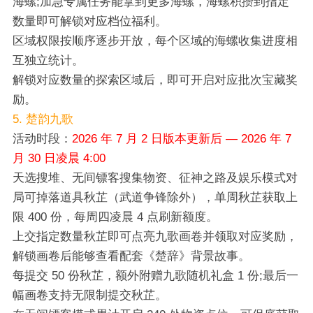
海螺;加急专属任务能拿到更多海螺，海螺积攒到指定
数量即可解锁对应档位福利。
区域权限按顺序逐步开放，每个区域的海螺收集进度相
互独立统计。
解锁对应数量的探索区域后，即可开启对应批次宝藏奖
励。
5. 楚韵九歌
活动时段：
2026 年 7 月 2 日版本更新后 — 2026 年 7
月 30 日凌晨 4:00
天选搜堆、无间镖客搜集物资、征神之路及娱乐模式对
局可掉落道具秋芷（武道争锋除外），单周秋芷获取上
限 400 份，每周四凌晨 4 点刷新额度。
上交指定数量秋芷即可点亮九歌画卷并领取对应奖励，
解锁画卷后能够查看配套《楚辞》背景故事。
每提交 50 份秋芷，额外附赠九歌随机礼盒 1 份;最后一
幅画卷支持无限制提交秋芷。