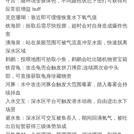
守宫：随环境变换体色，不同颜色状态下击打可获得对
应常驻增益 buff
灵息珊瑚：靠近即可缓慢恢复水下氧气值
铁海胆：拾取后需尽快投掷，超时会对自身造成爆炸伤
害
沸海泉：站在泉眼范围可被气流直冲至水面，快速脱离
深水区域
鹈鹕：投喂地图可拾取小鱼，鹈鹕会吐出随机物资宝箱
铁背龟：攻击龟壳会触发拼刀博弈;连续两次命中头
部，可直接获取龟身珍藏物资
河豚：水中攻击河豚会触发大范围毒雾，踏入毒雾会持
续掉血
入水交互：深水区平台可触发潜水动画，自由进出水下
场景
避水鱼：深水区可交互被鱼吞入，期间回满氧气，被吐
出后短暂获得三级体势加成