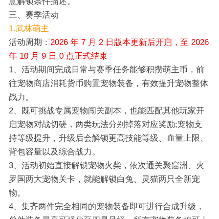
意解锁条件描述。
三、赛季活动
1.武林萌主
活动周期：
2026 年 7 月 2 日版本更新后开启，至 2026
年 10 月 9 日 0 点正式结束
1、活动期间完成日常与赛季任务能够积攒萌主币，前
往宠物商店消耗货币购置宠物装备，有效提升宠物整体
战力。
2、既可挑战专属宠物闯关副本，也能匹配其他玩家开
启宠物对战切磋，两类玩法分别掉落对应奖励;宠物支
持等级提升，升级后会解锁更高技能等级、血量上限、
背包容量以及综合战力。
3、活动初始直接解锁宠物火柴，依次通关聚窟洲、火
罗国两大宠物关卡，就能解锁白兔、灵猫两只全新宠
物。
4、集齐两件完全相同的宠物装备即可进行合成升级，