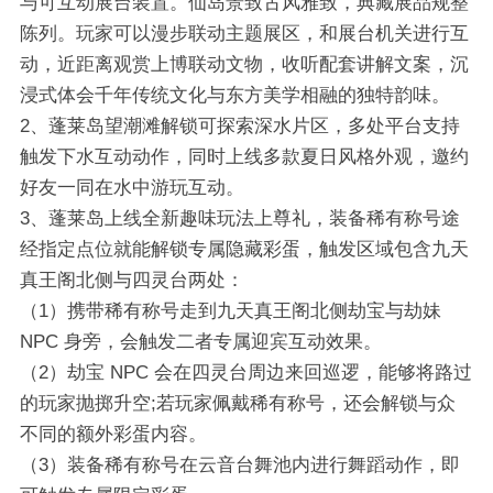
与可互动展台装置。仙岛景致古风雅致，典藏展品规整
陈列。玩家可以漫步联动主题展区，和展台机关进行互
动，近距离观赏上博联动文物，收听配套讲解文案，沉
浸式体会千年传统文化与东方美学相融的独特韵味。
2、蓬莱岛望潮滩解锁可探索深水片区，多处平台支持
触发下水互动动作，同时上线多款夏日风格外观，邀约
好友一同在水中游玩互动。
3、蓬莱岛上线全新趣味玩法上尊礼，装备稀有称号途
经指定点位就能解锁专属隐藏彩蛋，触发区域包含九天
真王阁北侧与四灵台两处：
（1）携带稀有称号走到九天真王阁北侧劫宝与劫妹
NPC 身旁，会触发二者专属迎宾互动效果。
（2）劫宝 NPC 会在四灵台周边来回巡逻，能够将路过
的玩家抛掷升空;若玩家佩戴稀有称号，还会解锁与众
不同的额外彩蛋内容。
（3）装备稀有称号在云音台舞池内进行舞蹈动作，即