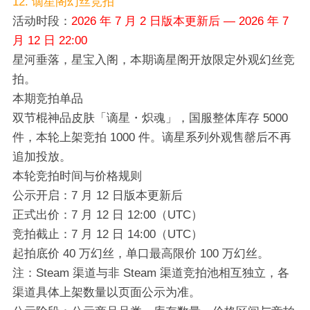
12. 谪星阁幻丝竞拍
活动时段：
2026 年 7 月 2 日版本更新后 — 2026 年 7
月 12 日 22:00
星河垂落，星宝入阁，本期谪星阁开放限定外观幻丝竞
拍。
本期竞拍单品
双节棍神品皮肤「谪星・炽魂」，国服整体库存 5000
件，本轮上架竞拍 1000 件。谪星系列外观售罄后不再
追加投放。
本轮竞拍时间与价格规则
公示开启：7 月 12 日版本更新后
正式出价：7 月 12 日 12:00（UTC）
竞拍截止：7 月 12 日 14:00（UTC）
起拍底价 40 万幻丝，单口最高限价 100 万幻丝。
注：Steam 渠道与非 Steam 渠道竞拍池相互独立，各
渠道具体上架数量以页面公示为准。