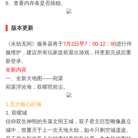
6、查看内存条是否插稳。
版本更新
《永劫无间》服务器将于
7月2日早7：00-12：00
进行停
服维护，建议所有玩家提前退出游戏，待更新完成后重
新登录。
全新内容
一、全新大地图——宛渠
宛渠浮沧海，双曜照前尘。
1.五大核心区域
1. 双曜城
信仰双生神明的失落文明王城，双子君主巨型雕像矗立
城中，曾覆灭于上一次天地大劫，如今只剩空城遗迹。