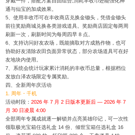
穿戴一件，搭配方案自由组合;消耗丰收币还能强化神
通与仙宝的加成效果。
5、使用丰收币可在丰收商店兑换金锄头，凭借金锄头
前往奖励商城兑换各类游戏道具。奖励商店固定每两周
刷新一次，刷新时间为每周四早 8 点。
6、支持访问好友农场，既能摘取对方成熟作物，也可
协助好友清除农田负面异常状态，部分农场道具可在好
友地块内使用。
7、系统会统计玩家累计消耗的丰收币总量，根据档位
发放白泽农场限定专属奖励。
四、全新周年庆活动
1. 周年・千机
活动时段：
2026 年 7 月 2 日版本更新后 — 2026 年 7
月 30 日凌晨 4:00
全部周年专属成就逐一解锁并点亮英雄印记，可一次性
领取极光宝箱任选礼盒 14 份、倾世宝箱任选礼盒 16