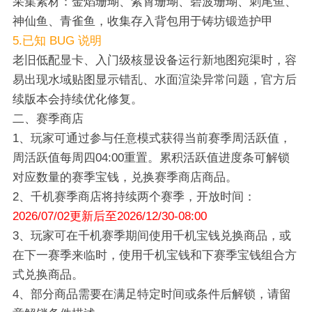
采集素材：金焰珊瑚、紫霄珊瑚、碧波珊瑚、刺尾鱼、
神仙鱼、青雀鱼，收集存入背包用于铸坊锻造护甲
5.已知 BUG 说明
老旧低配显卡、入门级核显设备运行新地图宛渠时，容
易出现水域贴图显示错乱、水面渲染异常问题，官方后
续版本会持续优化修复。
二、赛季商店
1、玩家可通过参与任意模式获得当前赛季周活跃值，
周活跃值每周四04:00重置。累积活跃值进度条可解锁
对应数量的赛季宝钱，兑换赛季商店商品。
2、千机赛季商店将持续两个赛季，开放时间：
2026/07/02更新后至2026/12/30-08:00
3、玩家可在千机赛季期间使用千机宝钱兑换商品，或
在下一赛季来临时，使用千机宝钱和下赛季宝钱组合方
式兑换商品。
4、部分商品需要在满足特定时间或条件后解锁，请留