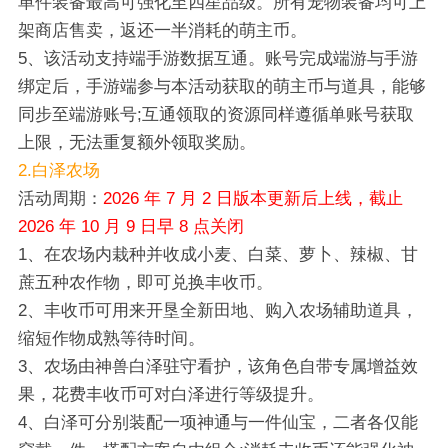
单件装备最高可强化至四星品级。所有宠物装备均可上
架商店售卖，返还一半消耗的萌主币。
5、该活动支持端手游数据互通。账号完成端游与手游
绑定后，手游端参与本活动获取的萌主币与道具，能够
同步至端游账号;互通领取的资源同样遵循单账号获取
上限，无法重复额外领取奖励。
2.白泽农场
活动周期：
2026 年 7 月 2 日版本更新后上线，截止
2026 年 10 月 9 日早 8 点关闭
1、在农场内栽种并收成小麦、白菜、萝卜、辣椒、甘
蔗五种农作物，即可兑换丰收币。
2、丰收币可用来开垦全新田地、购入农场辅助道具，
缩短作物成熟等待时间。
3、农场由神兽白泽驻守看护，该角色自带专属增益效
果，花费丰收币可对白泽进行等级提升。
4、白泽可分别装配一项神通与一件仙宝，二者各仅能