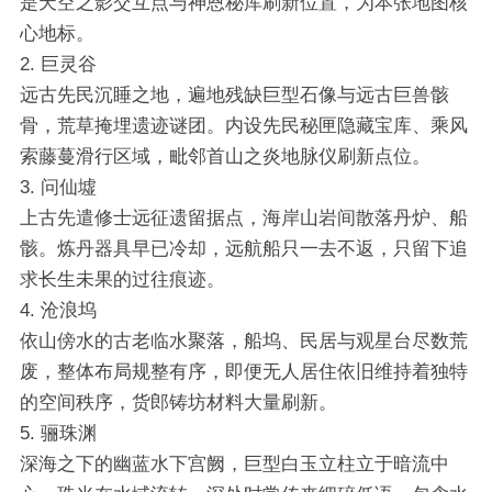
是天空之影交互点与神恩秘库刷新位置，为本张地图核
心地标。
2. 巨灵谷
远古先民沉睡之地，遍地残缺巨型石像与远古巨兽骸
骨，荒草掩埋遗迹谜团。内设先民秘匣隐藏宝库、乘风
索藤蔓滑行区域，毗邻首山之炎地脉仪刷新点位。
3. 问仙墟
上古先遣修士远征遗留据点，海岸山岩间散落丹炉、船
骸。炼丹器具早已冷却，远航船只一去不返，只留下追
求长生未果的过往痕迹。
4. 沧浪坞
依山傍水的古老临水聚落，船坞、民居与观星台尽数荒
废，整体布局规整有序，即便无人居住依旧维持着独特
的空间秩序，货郎铸坊材料大量刷新。
5. 骊珠渊
深海之下的幽蓝水下宫阙，巨型白玉立柱立于暗流中