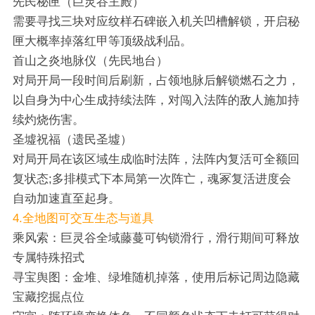
先民秘匣（巨灵谷主殿）
需要寻找三块对应纹样石碑嵌入机关凹槽解锁，开启秘
匣大概率掉落红甲等顶级战利品。
首山之炎地脉仪（先民地台）
对局开局一段时间后刷新，占领地脉后解锁燃石之力，
以自身为中心生成持续法阵，对闯入法阵的敌人施加持
续灼烧伤害。
圣墟祝福（遗民圣墟）
对局开局在该区域生成临时法阵，法阵内复活可全额回
复状态;多排模式下本局第一次阵亡，魂冢复活进度会
自动加速直至起身。
4.全地图可交互生态与道具
乘风索：巨灵谷全域藤蔓可钩锁滑行，滑行期间可释放
专属特殊招式
寻宝舆图：金堆、绿堆随机掉落，使用后标记周边隐藏
宝藏挖掘点位