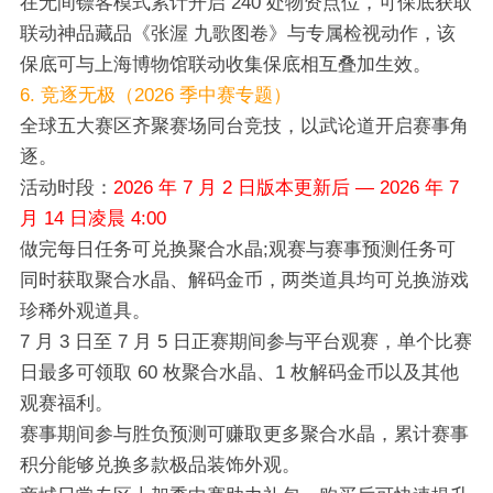
在无间镖客模式累计开启 240 处物资点位，可保底获取
联动神品藏品《张渥 九歌图卷》与专属检视动作，该
保底可与上海博物馆联动收集保底相互叠加生效。
6. 竞逐无极（2026 季中赛专题）
全球五大赛区齐聚赛场同台竞技，以武论道开启赛事角
逐。
活动时段：
2026 年 7 月 2 日版本更新后 — 2026 年 7
月 14 日凌晨 4:00
做完每日任务可兑换聚合水晶;观赛与赛事预测任务可
同时获取聚合水晶、解码金币，两类道具均可兑换游戏
珍稀外观道具。
7 月 3 日至 7 月 5 日正赛期间参与平台观赛，单个比赛
日最多可领取 60 枚聚合水晶、1 枚解码金币以及其他
观赛福利。
赛事期间参与胜负预测可赚取更多聚合水晶，累计赛事
积分能够兑换多款极品装饰外观。