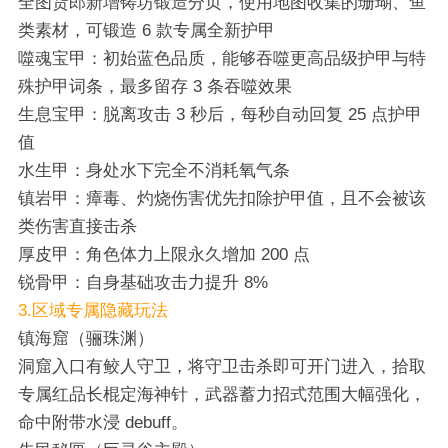
全图货郎新增铸坊锻造分页，使用地图收集的珊瑚、鱼
类素材，可锻造 6 款专属全新护甲
噬魂宝甲：初始蓝色品质，能够吞噬更高品级护甲与特
殊护甲词条，最多留存 3 条吞噬效果
生息宝甲：脱离攻击 3 秒后，每秒自动回复 25 点护甲
值
水生甲：身处水下完全不消耗氧气条
镇岩甲：瘴毒、灼烧伤害优先扣除护甲值，且不会被该
类伤害直接击杀
厚皮甲：角色体力上限永久增加 200 点
锐骨甲：自身基础攻击力提升 8%
3.区域专属隐藏玩法
镇海窟（骊珠渊）
洞窟入口有鲛人守卫，将守卫击杀即可开门进入，拾取
专属红品长棍定海神针，武器蓄力招式范围大幅强化，
命中附带水浸 debuff。