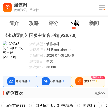
游侠网
攻略资讯一手掌握
下
载
简介
攻略
评分
新闻
《永劫无间》国服中文客户端[v26.7.8]
游戏类型：
动作格斗
游戏发行：
24 Entertainment
更新时间：
2026-07-08 16:46
游戏语言：
中文
游戏大小：
83.80G
夸克网盘
迅雷网盘
游侠APP
猜你喜欢
更多>>
后宫佳丽999
对马岛之魂：导演剪辑版
哈迪斯2